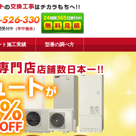
-526-330
間受付中（
年中無休
）
ート施工実績
型番の調べ方