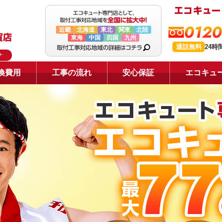
0120
近畿
北海道
東北
関東
北陸
東海
中国
四国
九州
通話無料
24時
ナ
換費用
工事の流れ
安心保証
エコキュ