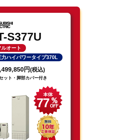
T-S377U
フルオート
力ハイパワータイプ370L
,499,850円
(税込)
セット・脚部カバー付き
77