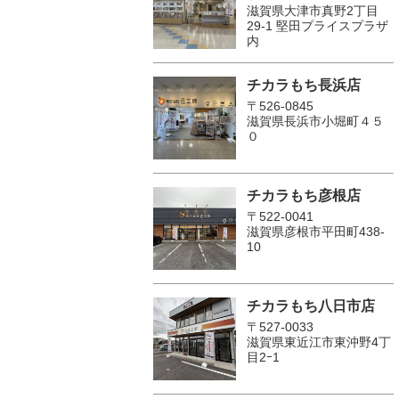
滋賀県大津市真野2丁目
29-1 堅田プライスプラザ
内
チカラもち長浜店
〒526-0845
滋賀県長浜市小堀町４５
０
チカラもち彦根店
〒522-0041
滋賀県彦根市平田町438-
10
チカラもち八日市店
〒527-0033
滋賀県東近江市東沖野4丁
目2ｰ1