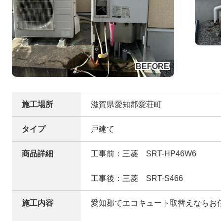
施工場所
滋賀県愛知郡愛荘町
タイプ
戸建て
商品詳細
工事前：三菱 SRT-HP46W6
工事後：三菱 SRT-S466
施工内容
愛知郡でエコキュート取替えならお