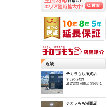
近畿
チカラもち滋賀店
〒520-2423
滋賀県野洲市乙窪588-1
チカラもち湖西店