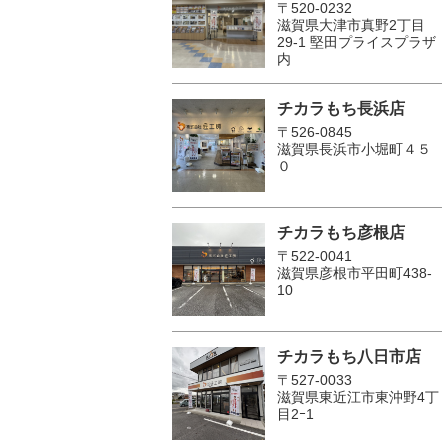
〒520-0232
滋賀県大津市真野2丁目
29-1 堅田プライスプラザ
内
チカラもち長浜店
〒526-0845
滋賀県長浜市小堀町４５
０
チカラもち彦根店
〒522-0041
滋賀県彦根市平田町438-
10
チカラもち八日市店
〒527-0033
滋賀県東近江市東沖野4丁
目2ｰ1