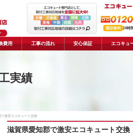
0120
近畿
北海道
東北
関東
北陸
東海
中国
四国
九州
通話無料
24時
ナ
換費用
工事の流れ
安心保証
エコキュ
工実績
郡で激安エコキュート交換
滋賀県愛知郡で激安エコキュート交換