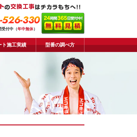
-526-330
間受付中（
年中無休
）
ート施工実績
型番の調べ方