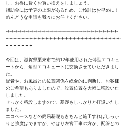
し、お得に賢くお買い換えをしましょう。
補助金には予算の上限があるため、ご検討はお早めに！
めんどうな申請も我々にお任せください。
-+-+-+-+-+-+-+-+-+-+-+-+-+-+-+-+-+-+-+-+-+-+-+-+-+-+-+-+-
+-+-+-+-+-+-+-+-+-+-+-+-+-+-+-+-+-+-+-+-+-+-+-+-+-+-+-+-+-
+-+-+-+-+-+-+
今回は、滋賀県栗東市で約12年使用された薄型エコキュ
ートから、角型エコキュートに交換させていただきまし
た。
配管や、お風呂との位置関係を総合的に判断し、お客様
のご希望もありましたので、設置位置を大幅に移設いた
しました。
せっかく移設しますので、基礎もしっかりと打設いたし
ました。
エコベースなどの簡易基礎もきちんと施工すればしっか
りと強度はでますが、やはり左官工事の方が、配管との