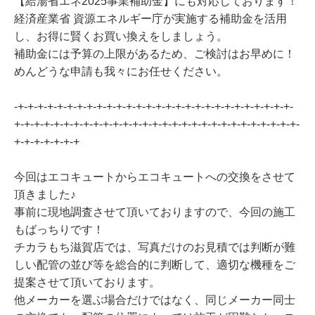
【給湯省エネ2025事業補助金】にも対応しております！
経済産業省 資源エネルギー庁が実施する補助金を活用
し、お得に賢くお買い換えをしましょう。
補助金には予算の上限があるため、ご検討はお早めに！
めんどうな申請も我々にお任せください。
-+-+-+-+-+-+-+-+-+-+-+-+-+-+-+-+-+-+-+-+-+-+-+-+-+-+-+-+-
+-+-+-+-+-+-+-+-+-+-+-+-+-+-+-+-+-+-+-+-+-+-+-+-+-+-+-+-+-
+-+-+-+-+-+-+
今回はエコキュートからエコキュートへの交換をさせて
頂きました♪
事前に現地調査させて頂いておりますので、今回の施工
もばっちりです！
チカラもち滋賀店では、写真だけのお見積では判断が難
しい配管の並び等を総合的に判断して、適切な機種をご
提案させて頂いております。
他メーカーを選ぶ場合だけではなく、同じメーカー同士