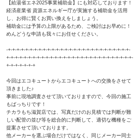
【給湯省エネ2025事業補助金】にも対応しております！
経済産業省 資源エネルギー庁が実施する補助金を活用
し、お得に賢くお買い換えをしましょう。
補助金には予算の上限があるため、ご検討はお早めに！
めんどうな申請も我々にお任せください。
-+-+-+-+-+-+-+-+-+-+-+-+-+-+-+-+-+-+-+-+-+-+-+-+-+-+-+-+-
+-+-+-+-+-+-+-+-+-+-+-+-+-+-+-+-+-+-+-+-+-+-+-+-+-+-+-+-+-
+-+-+-+-+-+-+
今回はエコキュートからエコキュートへの交換をさせて
頂きました♪
事前に現地調査させて頂いておりますので、今回の施工
もばっちりです！
チカラもち滋賀店では、写真だけのお見積では判断が難
しい配管の並び等を総合的に判断して、適切な機種をご
提案させて頂いております。
他メーカーを選ぶ場合だけではなく、同じメーカー同士