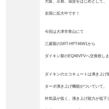
大阪、京都、滋賀をはじめとして、
全国に拡大中です！
今回は大津市青山にて
三菱製のSRT-HPT46W1から
ダイキン製のEQ46VFVへ交換致し
ダイキンのエコキュートは沸き上げ
ターボ沸き上げ機能がついていて、
外気温が低く、沸き上げ能力が低下