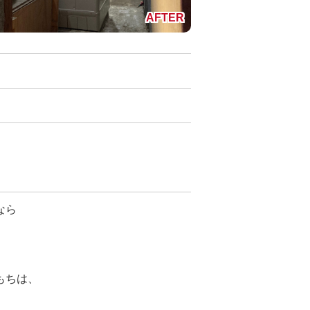
なら
。
もちは、