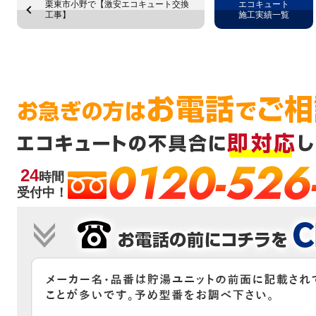
栗東市小野で【激安エコキュート交換
エコキュート
工事】
施工実績一覧
0120-526
24
時間
受付中！