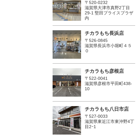
〒520-0232
滋賀県大津市真野2丁目
29-1 堅田プライスプラザ
内
チカラもち長浜店
〒526-0845
滋賀県長浜市小堀町４５
０
チカラもち彦根店
〒522-0041
滋賀県彦根市平田町438-
10
チカラもち八日市店
〒527-0033
滋賀県東近江市東沖野4丁
目2ｰ1