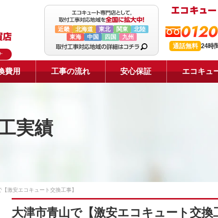
0120
近畿
北海道
東北
関東
北陸
東海
中国
四国
九州
通話無料
24時
ナ
換費用
工事の流れ
安心保証
エコキュ
工実績
で【激安エコキュート交換工事】
大津市青山で【激安エコキュート交換