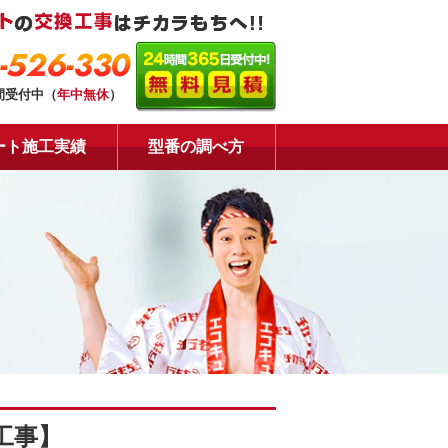
-526-330
間受付中（
年中無休
）
ート施工実績
型番の調べ方
工事】