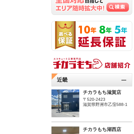
近畿
チカラもち滋賀店
〒520-2423
滋賀県野洲市乙窪588-1
チカラもち湖西店