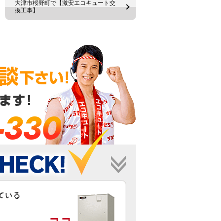
大津市桜野町で【激安エコキュート交
換工事】
-330