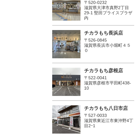
〒520-0232
滋賀県大津市真野2丁目
29-1 堅田プライスプラザ
内
チカラもち長浜店
〒526-0845
滋賀県長浜市小堀町４５
０
チカラもち彦根店
〒522-0041
滋賀県彦根市平田町438-
10
チカラもち八日市店
〒527-0033
滋賀県東近江市東沖野4丁
目2ｰ1