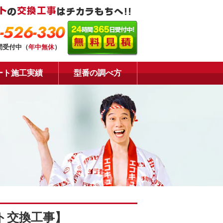
-526-330
間受付中（
年中無休
）
ート施工実績
型番の調べ方
ト交換工事】