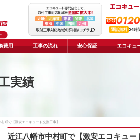
0120
近畿
北海道
東北
関東
北陸
東海
中国
四国
九州
通話無料
24時
ナ
換費用
工事の流れ
安心保証
エコキュ
工実績
中村町で【激安エコキュート交換工事】
近江八幡市中村町で【激安エコキュー