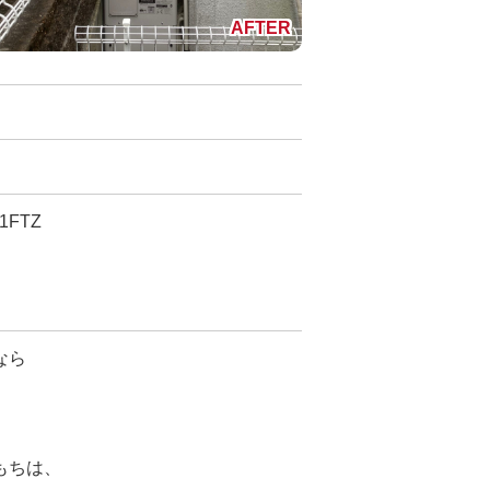
FTZ
なら
。
もちは、