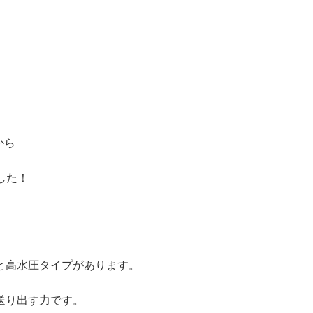
から
ました！
と高水圧タイプがあります。
送り出す力です。