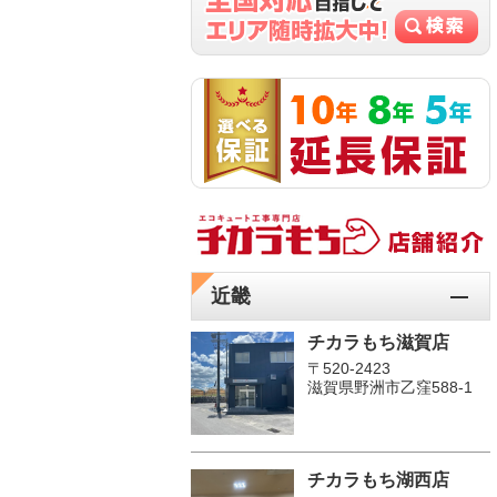
近畿
チカラもち滋賀店
〒520-2423
滋賀県野洲市乙窪588-1
チカラもち湖西店