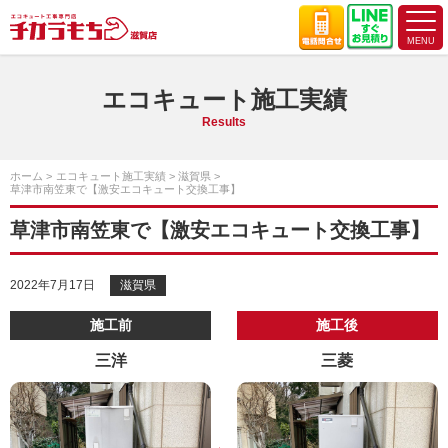
エコキュート施工実績
Results
ホーム
エコキュート施工実績
滋賀県
草津市南笠東で【激安エコキュート交換工事】
草津市南笠東で【激安エコキュート交換工事】
2022年7月17日
滋賀県
施工前
施工後
三洋
三菱