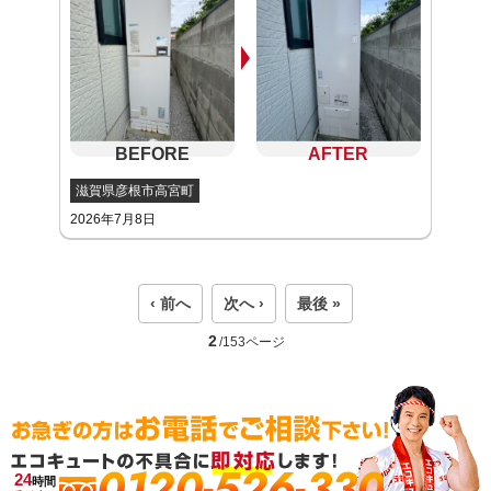
滋賀県彦根市高宮町
2026年7月8日
‹ 前へ
次へ ›
最後 »
2
/153ページ
0120-526-330
24
時間