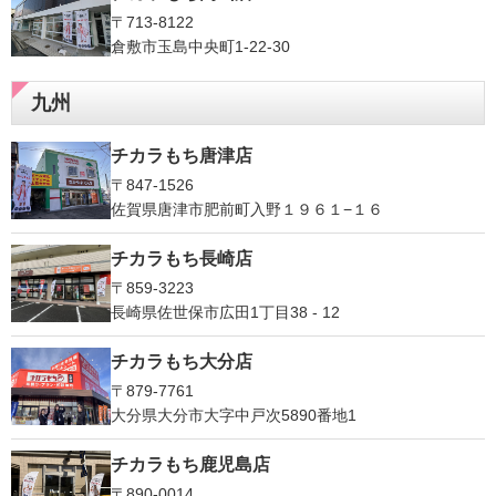
〒713-8122
倉敷市玉島中央町1-22-30
九州
チカラもち唐津店
〒847-1526
佐賀県唐津市肥前町入野１９６１−１６
チカラもち長崎店
〒859-3223
長崎県佐世保市広田1丁目38 - 12
チカラもち大分店
〒879-7761
大分県大分市大字中戸次5890番地1
チカラもち鹿児島店
〒890-0014