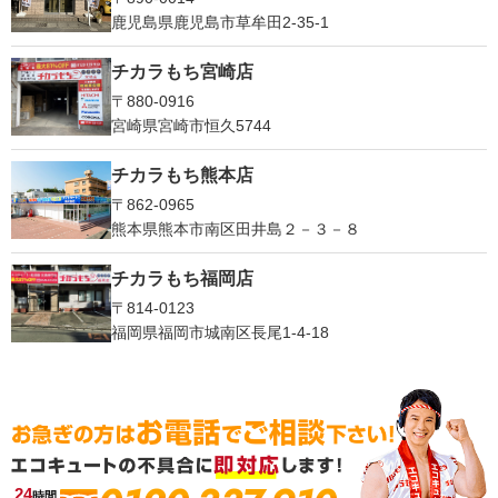
鹿児島県鹿児島市草牟田2-35-1
チカラもち宮崎店
〒880-0916
宮崎県宮崎市恒久5744
チカラもち熊本店
〒862-0965
熊本県熊本市南区田井島２－３－８
チカラもち福岡店
〒814-0123
福岡県福岡市城南区長尾1‐4‐18
24
時間