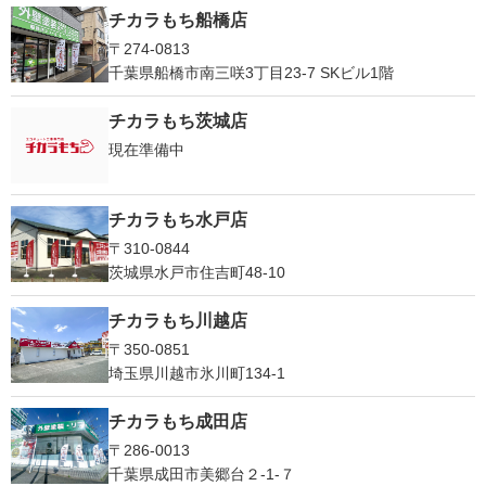
チカラもち船橋店
〒274-0813
千葉県船橋市南三咲3丁目23-7 SKビル1階
チカラもち茨城店
現在準備中
チカラもち水戸店
〒310-0844
茨城県水戸市住吉町48-10
チカラもち川越店
〒350-0851
埼玉県川越市氷川町134-1
チカラもち成田店
〒286-0013
千葉県成田市美郷台２‐1‐７