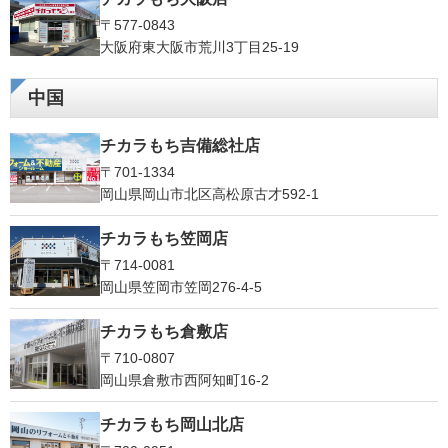
〒577-0843
大阪府東大阪市荒川3丁目25-19
中国
チカラもち吉備総社店
〒701-1334
岡山県岡山市北区高松原古才592-1
チカラもち笠岡店
〒714-0081
岡山県笠岡市笠岡276-4-5
チカラもち倉敷店
〒710-0807
岡山県倉敷市西阿知町16-2
チカラもち岡山北店