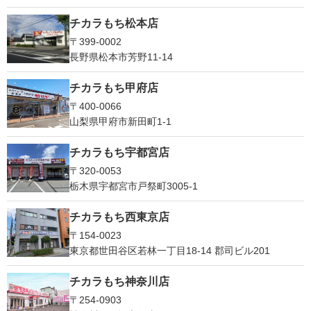
チカラもち松本店
〒399-0002
長野県松本市芳野11-14
チカラもち甲府店
〒400-0066
山梨県甲府市新田町1-1
チカラもち宇都宮店
〒320-0053
栃木県宇都宮市戸祭町3005-1
チカラもち西東京店
〒154-0023
東京都世田谷区若林一丁目18-14 郡司ビル201
チカラもち神奈川店
〒254-0903