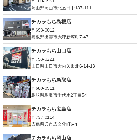
〒700-0951
岡山県岡山市北区田中137-111
チカラもち島根店
〒693-0012
島根県出雲市大津新崎町7-47
チカラもち山口店
〒753-0221
山口県山口市大内矢田北6-14-13
チカラもち鳥取店
〒680-0911
鳥取県鳥取市千代水2丁目54
チカラもち広島店
〒737-0114
広島県呉市広文化町6-4
チカラもち岡山店