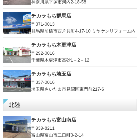
神奈川県平塚市河内2-18-58
チカラもち群馬店
〒371-0013
群馬県前橋市西片貝町4-17-10 ミヤケンリフォーム内
チカラもち木更津店
〒292-0016
千葉県木更津市高砂1－2－12
チカラもち埼玉店
〒337-0016
埼玉県さいたま市見沼区東門前217-6
北陸
チカラもち富山南店
〒939-8211
富山県富山市二口町3-2-14