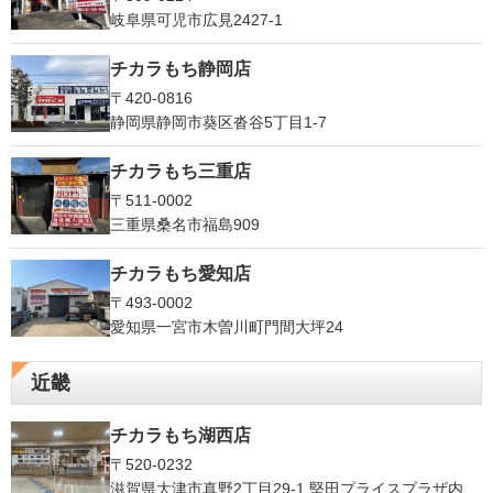
岐阜県可児市広見2427-1
チカラもち静岡店
〒420-0816
静岡県静岡市葵区沓谷5丁目1-7
チカラもち三重店
〒511-0002
三重県桑名市福島909
チカラもち愛知店
〒493-0002
愛知県一宮市木曽川町門間大坪24
近畿
チカラもち湖西店
〒520-0232
滋賀県大津市真野2丁目29-1 堅田プライスプラザ内