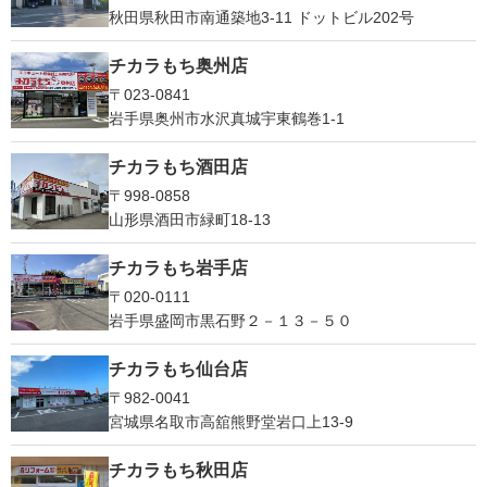
秋田県秋田市南通築地3-11 ドットビル202号
チカラもち奥州店
〒023-0841
岩手県奥州市水沢真城宇東鶴巻1‐1
チカラもち酒田店
〒998-0858
山形県酒田市緑町18-13
チカラもち岩手店
〒020-0111
岩手県盛岡市黒石野２－１３－５０
チカラもち仙台店
〒982-0041
宮城県名取市高舘熊野堂岩口上13‐9
チカラもち秋田店