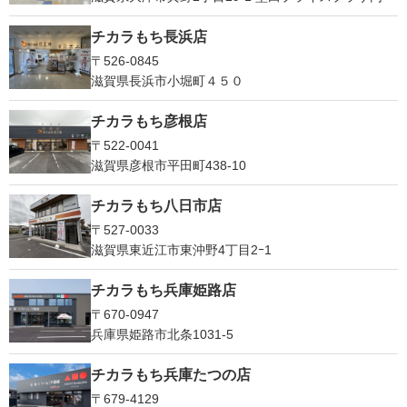
チカラもち長浜店
〒526-0845
滋賀県長浜市小堀町４５０
チカラもち彦根店
〒522-0041
滋賀県彦根市平田町438-10
チカラもち八日市店
〒527-0033
滋賀県東近江市東沖野4丁目2ｰ1
チカラもち兵庫姫路店
〒670-0947
兵庫県姫路市北条1031-5
チカラもち兵庫たつの店
〒679-4129