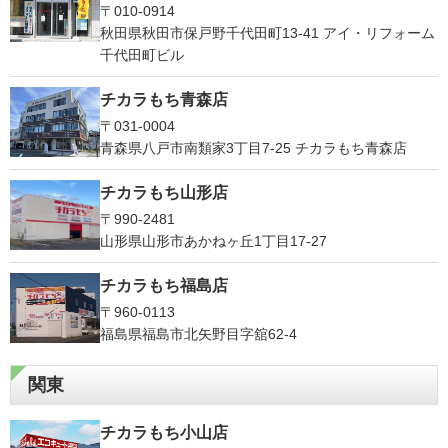
〒010-0914
秋田県秋田市保戸野千代田町13-41 アイ・リフォーム
千代田町ビル
チカラもち青森店
〒031-0004
青森県八戸市南類家3丁目7-25 チカラもち青森店
チカラもち山形店
〒990-2481
山形県山形市あかねヶ丘1丁目17-27
チカラもち福島店
〒960-0113
福島県福島市北矢野目字舘62-4
関東
チカラもち小山店