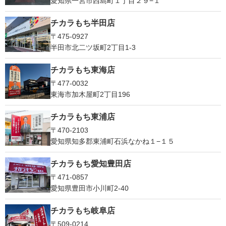
愛知県一宮市西島町１丁目２９−１
チカラもち半田店
〒475-0927
半田市北二ツ坂町2丁目1-3
チカラもち東海店
〒477-0032
東海市加木屋町2丁目196
チカラもち東浦店
〒470-2103
愛知県知多郡東浦町石浜なかね１−１５
チカラもち愛知豊田店
〒471-0857
愛知県豊田市小川町2‐40
チカラもち岐阜店
〒509-0214