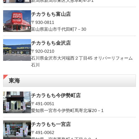
新潟県新潟市東区大形本町4-3-1
チカラもち富山店
〒930-0811
富山県富山市千代田町7－30
チカラもち金沢店
〒920-0210
石川県金沢市大河端西２丁目45 オリバーリフォーム
石川
東海
チカラもち今伊勢町店
〒491-0051
愛知県一宮市今伊勢町馬寄北塚20－1
チカラもち一宮店
〒491-0062