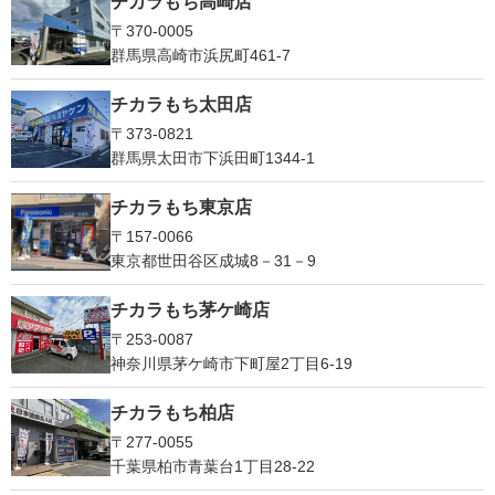
チカラもち高崎店
〒370-0005
群馬県高崎市浜尻町461-7
チカラもち太田店
〒373-0821
群馬県太田市下浜田町1344-1
チカラもち東京店
〒157-0066
東京都世田谷区成城8－31－9
チカラもち茅ケ崎店
〒253-0087
神奈川県茅ケ崎市下町屋2丁目6-19
チカラもち柏店
〒277-0055
千葉県柏市青葉台1丁目28-22