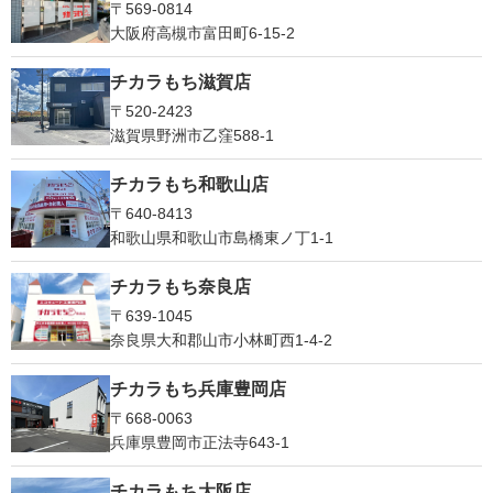
〒569-0814
大阪府高槻市富田町6-15-2
チカラもち滋賀店
〒520-2423
滋賀県野洲市乙窪588-1
チカラもち和歌山店
〒640-8413
和歌山県和歌山市島橋東ノ丁1-1
チカラもち奈良店
〒639-1045
奈良県大和郡山市小林町西1-4-2
チカラもち兵庫豊岡店
〒668-0063
兵庫県豊岡市正法寺643-1
チカラもち大阪店