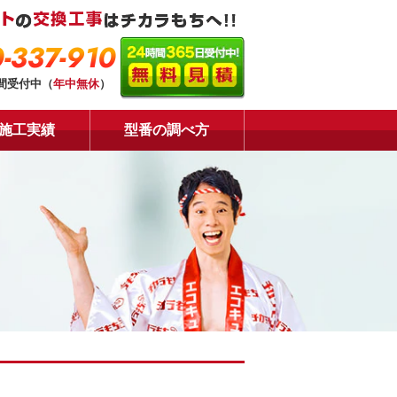
-337-910
時間受付中（
年中無休
）
施工実績
型番の調べ方