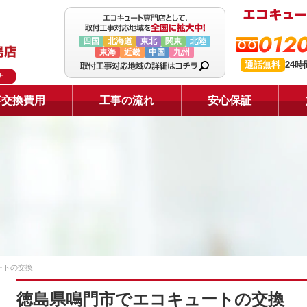
0120
四国
北海道
東北
関東
北陸
東海
近畿
中国
九州
通話無料
24
ナ
事交換費用
工事の流れ
安心保証
ートの交換
徳島県鳴門市でエコキュートの交換