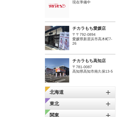
現在準備中
チカラもち愛媛店
〒〒792-0894
愛媛県新居浜市高木町7-
26
チカラもち高知店
〒781-0087
高知県高知市南久保13-5
北海道
東北
関東