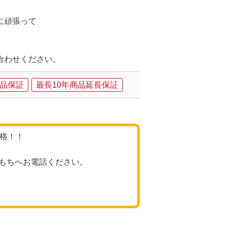
に頑張って
、
合わせください。
品保証
最長10年商品延長保証
価格！！
もちへお電話ください。