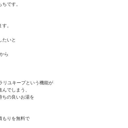
もちです。
ます。
したいと
Uから
はキラリユキープという機能が
進んでしまう、
持ちの良いお湯を
積もりを無料で