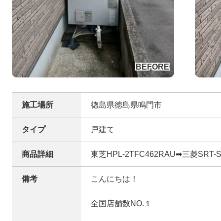
施工場所
徳島県徳島県鳴門市
タイプ
戸建て
商品詳細
東芝HPL-2TFC462RAU➡三菱SRT-S
備考
こんにちは！
全国店舗数NO.１