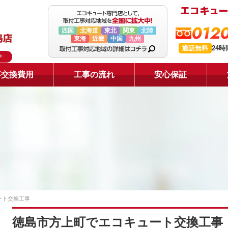
0120
四国
北海道
東北
関東
北陸
東海
近畿
中国
九州
通話無料
24
ナ
事交換費用
工事の流れ
安心保証
ート交換工事
徳島市方上町でエコキュート交換工事