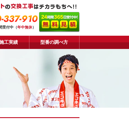
-337-910
時間受付中（
年中無休
）
施工実績
型番の調べ方