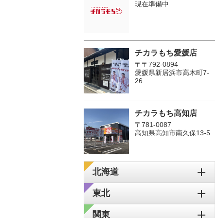
現在準備中
チカラもち愛媛店
〒〒792-0894
愛媛県新居浜市高木町7-
26
チカラもち高知店
〒781-0087
高知県高知市南久保13-5
北海道
東北
関東