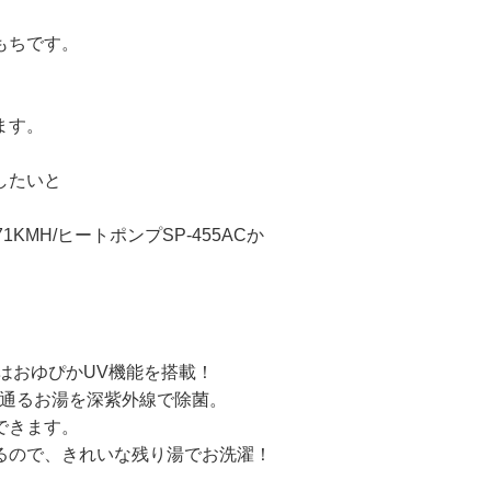
もちです。
ます。
したいと
KMH/ヒートポンプSP-455ACか
VはおゆぴかUV機能を搭載！
を通るお湯を深紫外線で除菌。
できます。
るので、きれいな残り湯でお洗濯！