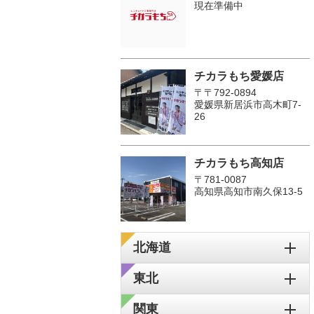
現在準備中
チカラもち愛媛店
〒〒792-0894
愛媛県新居浜市高木町7-
26
チカラもち高知店
〒781-0087
高知県高知市南久保13-5
北海道
東北
関東