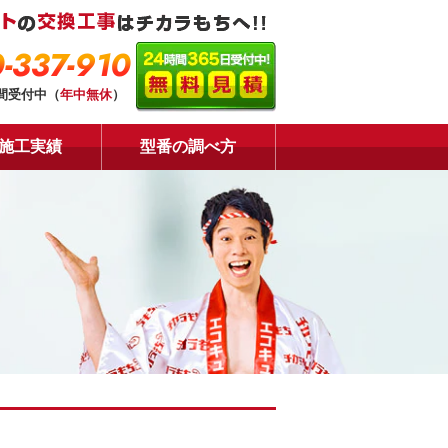
-337-910
時間受付中（
年中無休
）
施工実績
型番の調べ方