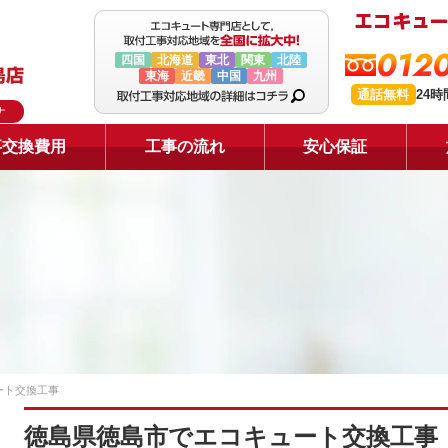
0120
四国
北海道
東北
関東
北陸
東海
近畿
中国
九州
通話無料
24
ナ
事交換費用
工事の流れ
安心保証
ート交換工事
徳島県徳島市でエコキュート交換工事