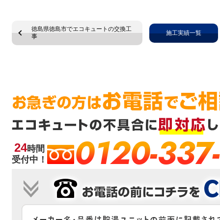
徳島県徳島市でエコキュートの交換工
施工実績一覧
事
0120-337
24
時間
受付中！