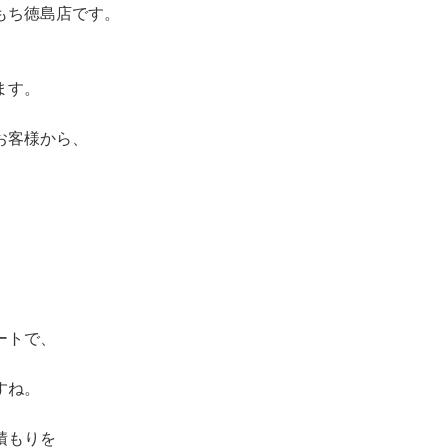
もち徳島店です。
ます。
お客様から、
ートで、
すね。
積もりを