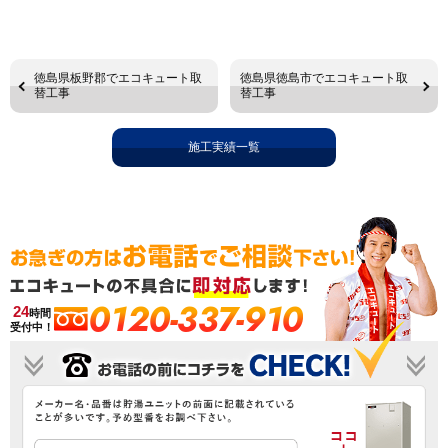
徳島県板野郡でエコキュート取
徳島県徳島市でエコキュート取
替工事
替工事
施工実績一覧
0120-337-910
24
時間
受付中！