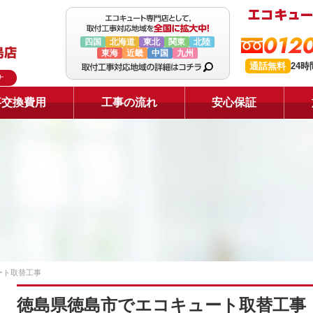
0120
四国
北海道
東北
関東
北陸
東海
近畿
中国
九州
通話無料
24
ナ
事交換費用
工事の流れ
安心保証
ート取替工事
徳島県徳島市でエコキュート取替工事