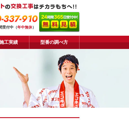
-337-910
時間受付中（
年中無休
）
施工実績
型番の調べ方