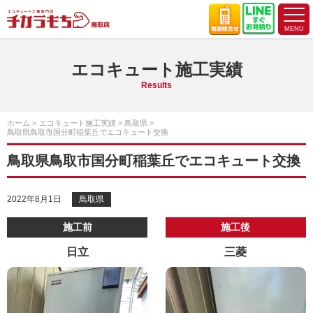
エコキュート施工実績
Results
ホーム
エコキュート施工実績
鳥取県
鳥取県鳥取市国分町稲葉丘でエコキュート交換
鳥取県鳥取市国分町稲葉丘でエコキュート交換
2022年8月1日
鳥取県
施工前
施工後
日立
三菱