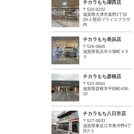
チカラもち湖西店
〒520-0232
滋賀県大津市真野2丁目
29-1 堅田プライスプラザ
内
チカラもち長浜店
〒526-0845
滋賀県長浜市小堀町４５
０
チカラもち彦根店
〒522-0041
滋賀県彦根市平田町438-
10
チカラもち八日市店
〒527-0033
滋賀県東近江市東沖野4丁
目2ｰ1