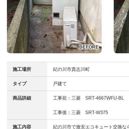
施工場所
紀の川市貴志川町
タイプ
戸建て
商品詳細
工事前：三菱 SRT-4667WFU-BL
工事後：三菱 SRT-W375
施工内容
紀の川市で激安エコキュート交換な