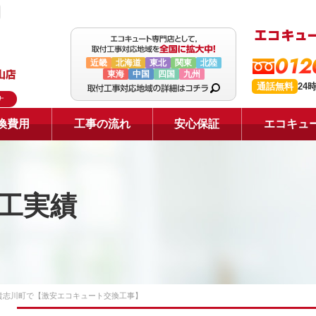
012
近畿
北海道
東北
関東
北陸
東海
中国
四国
九州
通話無料
24
ナ
換費用
工事の流れ
安心保証
エコキュ
工実績
貴志川町で【激安エコキュート交換工事】