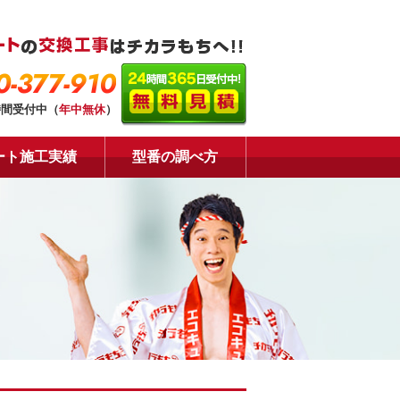
0-377-910
時間受付中（
年中無休
）
ート施工実績
型番の調べ方