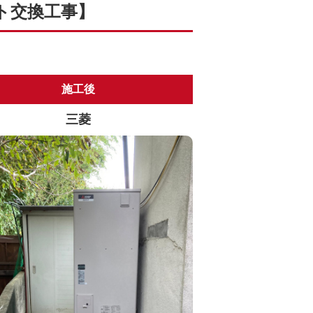
ト交換工事】
施工後
三菱