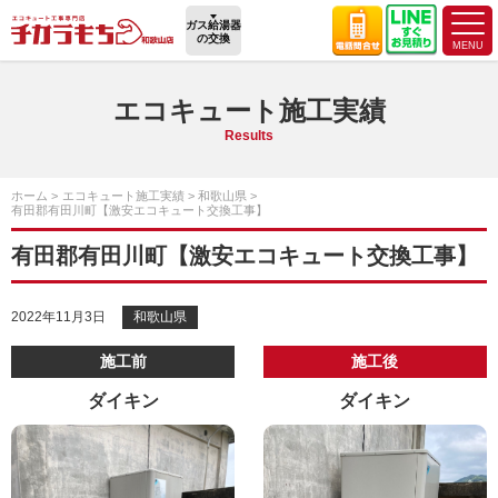
ガス給湯器
の交換
エコキュート施工実績
Results
ホーム
エコキュート施工実績
和歌山県
有田郡有田川町【激安エコキュート交換工事】
有田郡有田川町【激安エコキュート交換工事】
2022年11月3日
和歌山県
施工前
施工後
ダイキン
ダイキン