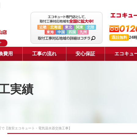
012
近畿
北海道
東北
関東
北陸
東海
中国
四国
九州
通話無料
24
ナ
換費用
工事の流れ
安心保証
エコキュ
工実績
町で【激安エコキュート・電気温水器交換工事】