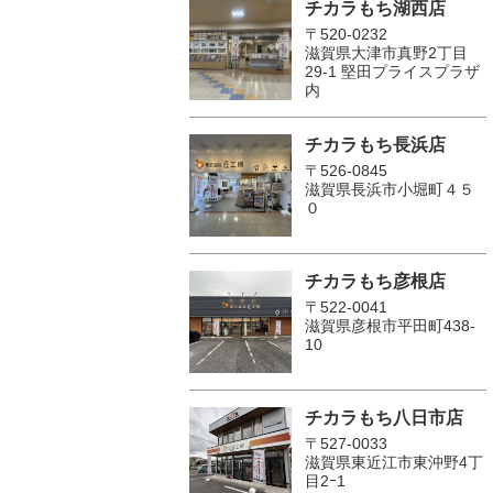
チカラもち湖西店
〒520-0232
滋賀県大津市真野2丁目
29-1 堅田プライスプラザ
内
チカラもち長浜店
〒526-0845
滋賀県長浜市小堀町４５
０
チカラもち彦根店
〒522-0041
滋賀県彦根市平田町438-
10
チカラもち八日市店
〒527-0033
滋賀県東近江市東沖野4丁
目2ｰ1