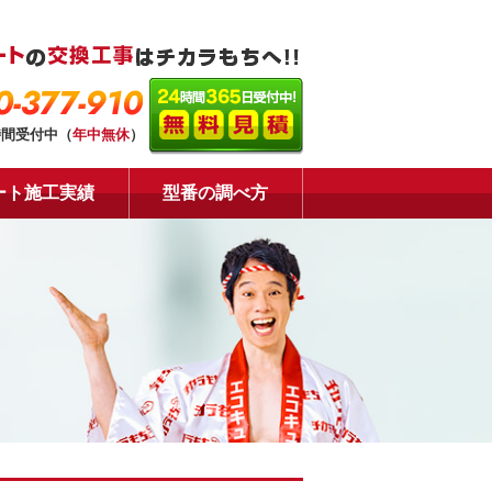
0-377-910
時間受付中（
年中無休
）
ート施工実績
型番の調べ方