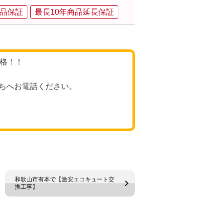
品保証
最長10年商品延長保証
価格！！
ちへお電話ください。
和歌山市有本で【激安エコキュート交
換工事】