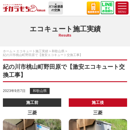
ガス給湯器
の交換
エコキュート施工実績
Results
ホーム
エコキュート施工実績
和歌山県
紀の川市桃山町野田原で【激安エコキュート交換工事】
紀の川市桃山町野田原で【激安エコキュート交
換工事】
2023年9月7日
和歌山県
施工前
施工後
三菱
三菱