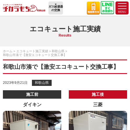
ガス給湯器
の交換
エコキュート施工実績
Results
ホーム
エコキュート施工実績
和歌山県
和歌山市湊で【激安エコキュート交換工事】
和歌山市湊で【激安エコキュート交換工事】
2023年9月21日
和歌山県
施工前
施工後
ダイキン
三菱