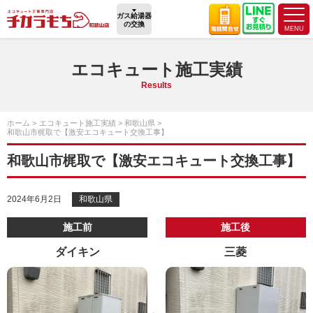
ガス給湯器
の交換
エコキュート施工実績
Results
ホーム
エコキュート施工実績
和歌山県
和歌山市梶取で【激安エコキュート交換工事】
和歌山市梶取で【激安エコキュート交換工事】
2024年6月2日
和歌山県
施工前
施工後
ダイキン
三菱