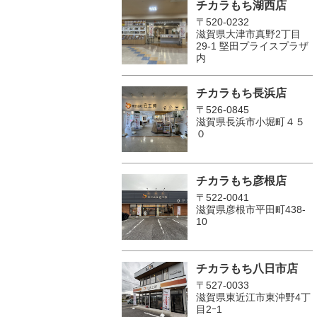
チカラもち湖西店
〒520-0232
滋賀県大津市真野2丁目
29-1 堅田プライスプラザ
内
チカラもち長浜店
〒526-0845
滋賀県長浜市小堀町４５
０
チカラもち彦根店
〒522-0041
滋賀県彦根市平田町438-
10
チカラもち八日市店
〒527-0033
滋賀県東近江市東沖野4丁
目2ｰ1