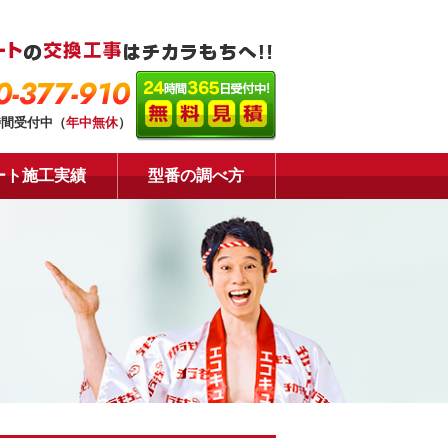
0-377-910
時間受付中（
年中無休
）
ート施工実績
型番の調べ方