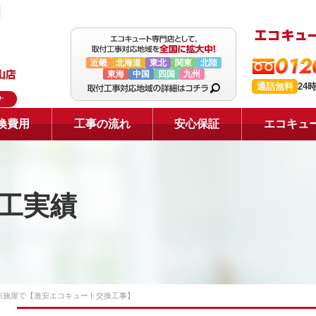
012
近畿
北海道
東北
関東
北陸
東海
中国
四国
九州
通話無料
24
ナ
換費用
工事の流れ
安心保証
エコキュ
工実績
布施屋で【激安エコキュート交換工事】