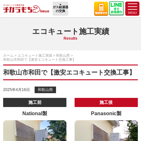
ガス給湯器
の交換
エコキュート施工実績
Results
ホーム
エコキュート施工実績
和歌山県
和歌山市和田で【激安エコキュート交換工事】
和歌山市和田で【激安エコキュート交換工事】
2025年4月16日
和歌山県
施工前
施工後
National製
Panasonic製