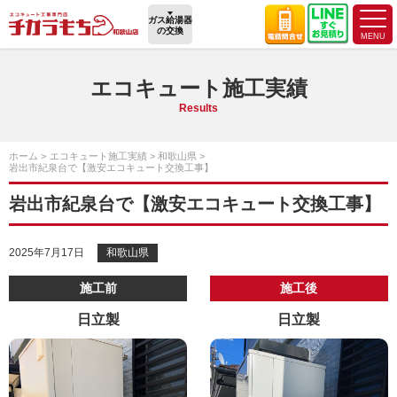
ガス給湯器
の交換
エコキュート施工実績
Results
ホーム
エコキュート施工実績
和歌山県
岩出市紀泉台で【激安エコキュート交換工事】
岩出市紀泉台で【激安エコキュート交換工事】
2025年7月17日
和歌山県
施工前
施工後
日立製
日立製