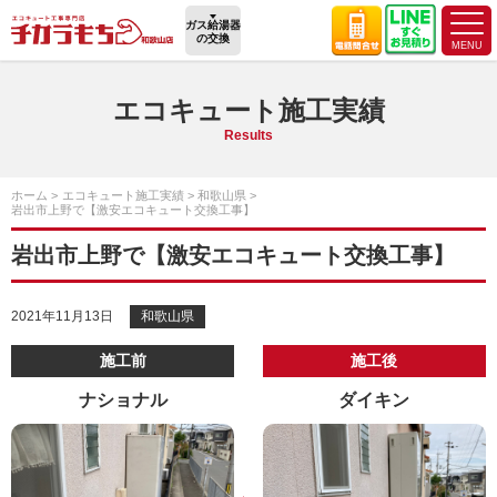
ガス給湯器
の交換
エコキュート施工実績
Results
ホーム
エコキュート施工実績
和歌山県
岩出市上野で【激安エコキュート交換工事】
岩出市上野で【激安エコキュート交換工事】
2021年11月13日
和歌山県
施工前
施工後
ナショナル
ダイキン