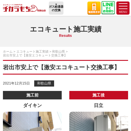
ガス給湯器
の交換
エコキュート施工実績
Results
ホーム
エコキュート施工実績
和歌山県
岩出市安上で【激安エコキュート交換工事】
岩出市安上で【激安エコキュート交換工事】
2021年12月15日
和歌山県
施工前
施工後
ダイキン
日立