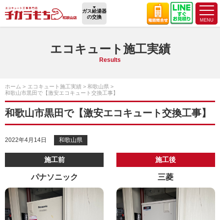
ガス給湯器
の交換
エコキュート施工実績
Results
ホーム
エコキュート施工実績
和歌山県
和歌山市黒田で【激安エコキュート交換工事】
和歌山市黒田で【激安エコキュート交換工事】
2022年4月14日
和歌山県
施工前
施工後
パナソニック
三菱