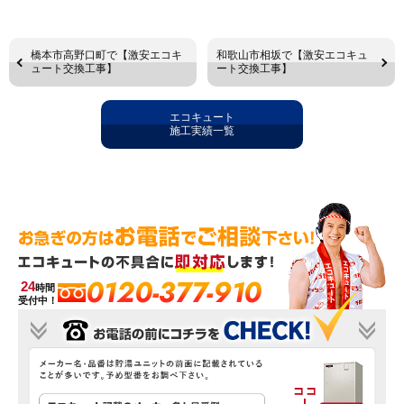
橋本市高野口町で【激安エコキ
和歌山市相坂で【激安エコキュ
ュート交換工事】
ート交換工事】
エコキュート
施工実績一覧
0120-377-910
24
時間
受付中！