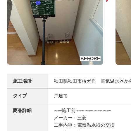
施工場所
秋田県秋田市桜ガ丘 電気温水器か
タイプ
戸建て
商品詳細
~~~施工前~~~ ~~~ ~~~ ~~~
メーカー：三菱
工事内容：電気温水器の交換