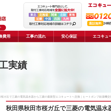
0120
東北
北海道
関東
北陸
東海
近畿
中国
四国
九州
通話無料
24
ナ
換費用
工事の流れ
安心保証
エコキュ
工実績
市桜ガ丘で三菱の電気温水器から三菱の最新型エコキュートへ交換｜ヒートポンプ給湯機交
秋田県秋田市桜ガ丘で三菱の電気温水