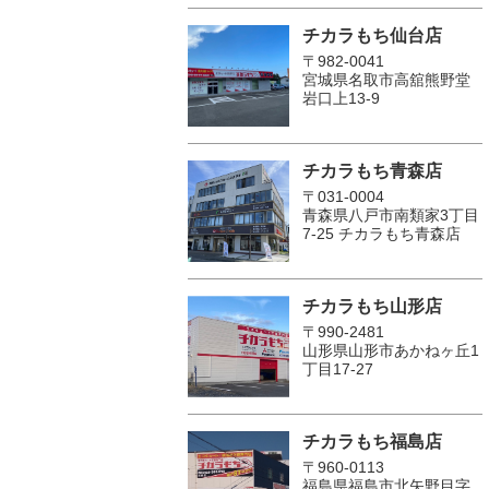
チカラもち仙台店
〒982-0041
宮城県名取市高舘熊野堂
岩口上13‐9
チカラもち青森店
〒031-0004
青森県八戸市南類家3丁目
7-25 チカラもち青森店
チカラもち山形店
〒990-2481
山形県山形市あかねヶ丘1
丁目17-27
チカラもち福島店
〒960-0113
福島県福島市北矢野目字