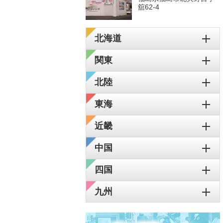
舘62-4
北海道
関東
北陸
東海
近畿
中国
四国
九州