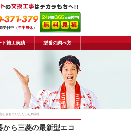
-371-379
時間受付中（
年中無休
）
ート施工実績
型番の調べ方
換をさせていただいたB様邸
器から三菱の最新型エコ