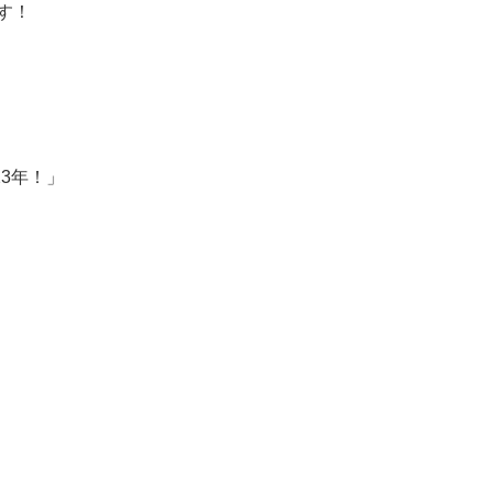
す！
3年！」