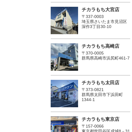
チカラもち大宮店
〒337-0003
埼玉県さいたま市見沼区
深作3丁目30-10
チカラもち高崎店
〒370-0005
群馬県高崎市浜尻町461-7
チカラもち太田店
〒373-0821
群馬県太田市下浜田町
1344-1
チカラもち東京店
〒157-0066
東京都世田谷区成城8－31