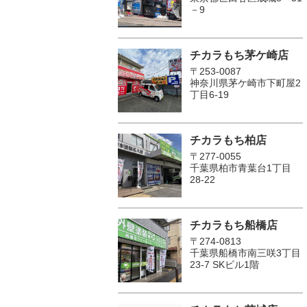
－9
チカラもち茅ケ崎店
〒253-0087
神奈川県茅ケ崎市下町屋2
丁目6-19
チカラもち柏店
〒277-0055
千葉県柏市青葉台1丁目
28-22
チカラもち船橋店
〒274-0813
千葉県船橋市南三咲3丁目
23-7 SKビル1階