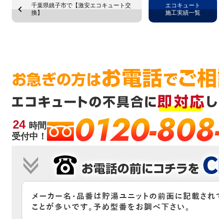
千葉県銚子市で【激安エコキュート交
エコキュート
換】
施工実績一覧
0120-808
24
時間
受付中！