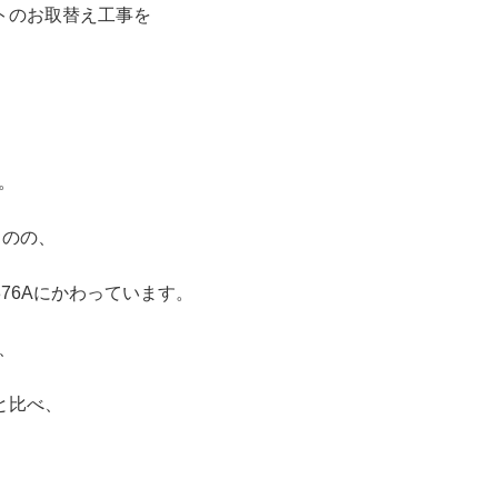
トのお取替え工事を
す。
ものの、
376Aにかわっています。
円、
と比べ、