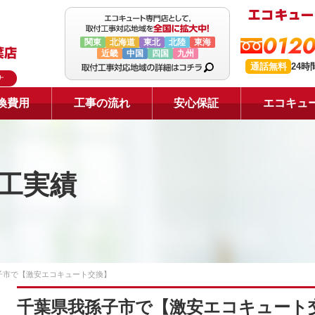
0120
関東
北海道
東北
北陸
東海
近畿
中国
四国
九州
通話無料
24
ナ
換費用
工事の流れ
安心保証
エコキュ
工実績
子市で【激安エコキュート交換】
千葉県我孫子市で【激安エコキュート