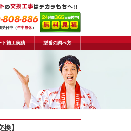
-808-886
時間受付中（
年中無休
）
ート施工実績
型番の調べ方
交換】