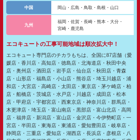
中国
岡山
広島
鳥取
島根
山口
福岡
佐賀
長崎
熊本
大分
九州
宮崎
鹿児島
エコキュートの工事可能地域は順次拡大中！
エコキュート専門店のチカラもちは、全国に87店舗（愛
媛店・香川店・高知店・徳島店・北海道店・秋田中央
店・奥州店・酒田店・岩手店・仙台店・秋田店・青森
店・山形店・福島店・小山店・熊谷店・埼玉川越店・浦
和店・大宮店・高崎店・太田店・東京店・茅ケ崎店・柏
店・船橋店・茨城店・水戸店・川越店・成田店・松本
店・甲府店・宇都宮店・西東京店・神奈川店・群馬店・
木更津店・埼玉店・富山南店・黒部店・富山北店・高岡
店・福井店・新潟店・富山店・金沢店・今伊勢町店・一
宮店・半田店・東海店・東浦店・愛知豊田店・岐阜店・
静岡店・三重店・愛知店・湖西店・長浜店・彦根店・八