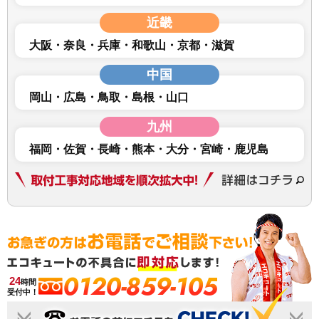
近畿
大阪
奈良
兵庫
和歌山
京都
滋賀
中国
岡山
広島
鳥取
島根
山口
九州
福岡
佐賀
長崎
熊本
大分
宮崎
鹿児島
0120-859-105
24
時間
受付中！