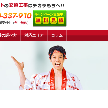
-337-910
時間受付中（
年中無休
）
番の調べ方
対応エリア
コラム