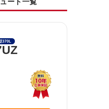
コキュート一覧
370L
7UZ