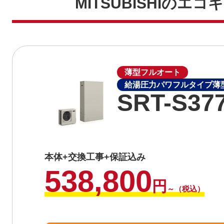
MITSUBISHIのエ
薄型フルオート
給湯圧力パワフルタイプ薄型
SRT-S37
本体+交換工事+保証込み
538,800
円
～（税込）