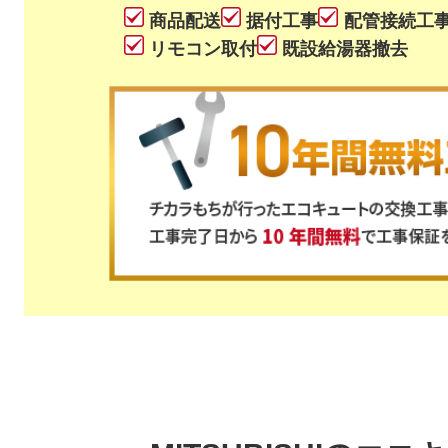
商品配送
据付工事
配管接続工
リモコン取付
既設給湯器撤去