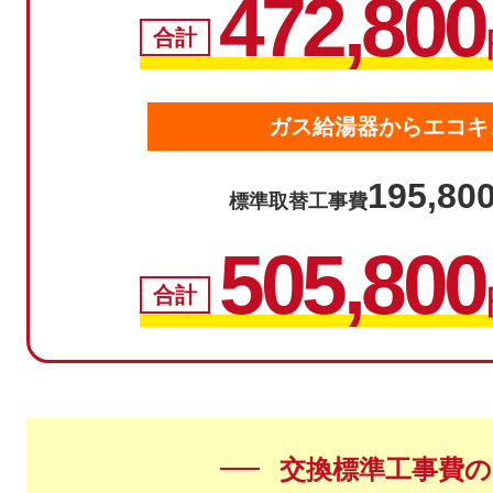
472,800
合計
ガス給湯器からエコキ
195,80
標準取替工事費
505,800
合計
交換標準工事費の