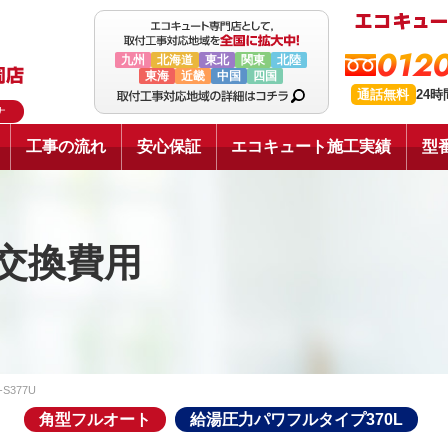
0120
九州
北海道
東北
関東
北陸
東海
近畿
中国
四国
通話無料
24
ナ
工事の流れ
安心保証
エコキュート施工実績
型
交換費用
-S377U
角型フルオート
給湯圧力パワフルタイプ370L