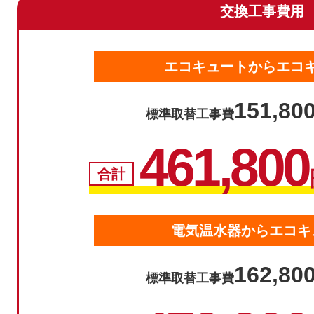
交換工事費用
エコキュートからエコ
151,80
標準取替工事費
461,800
合計
電気温水器からエコキ
162,80
標準取替工事費