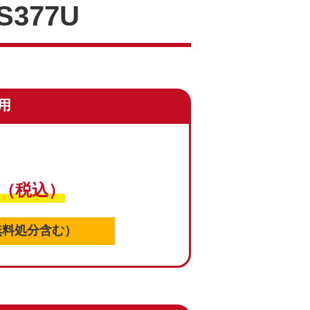
-S377U
用
（税込）
無料処分含む）