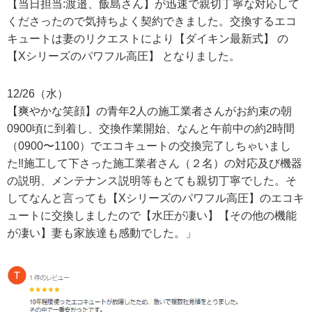
【当日担当:渡邉、飯島さん】が迅速で親切丁寧な対応して
くださったので気持ちよく契約できました。交換するエコ
キュートは妻のリクエストにより【ダイキン最新式】 の
【Xシリーズのパワフル高圧】 となりました。
12/26（水）
【爽やかな笑顔】の青年2人の施工業者さんがお約束の朝
0900頃に到着し、交換作業開始、なんと午前中の約2時間
（0900〜1100）でエコキュートの交換完了しちゃいまし
た‼️施工して下さった施工業者さん（２名）の対応及び機器
の説明、メンテナンス説明等もとても親切丁寧でした。そ
してなんと言っても【Xシリーズのパワフル高圧】のエコキ
ュートに交換しましたので【水圧が凄い】【その他の機能
が凄い】妻も家族達も感動でした。」