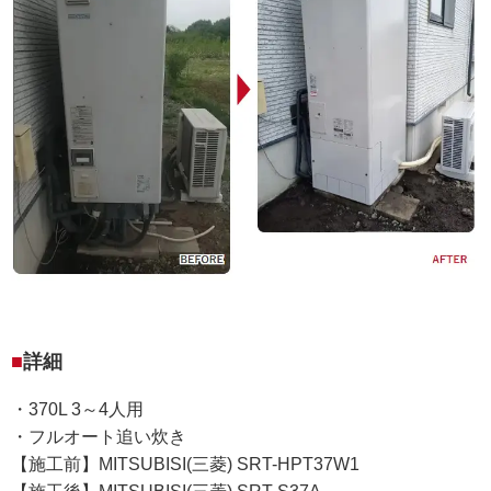
詳細
・370L 3～4人用
・フルオート追い炊き
【施工前】MITSUBISI(三菱) SRT-HPT37W1