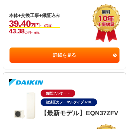
本体+交換工事+保証込み
39.40
万円
～（税抜）
43.38
万円
～（税込）
詳細を見る
角型フルオート
給湯圧力ノーマルタイプ370L
【最新モデル】EQN37ZFV