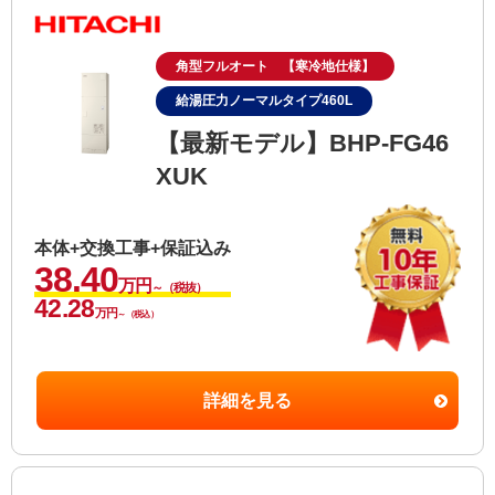
角型フルオート 【寒冷地仕様】
給湯圧力ノーマルタイプ460L
【最新モデル】BHP-FG46
XUK
本体+交換工事+保証込み
38.40
万円
～（税抜）
42.28
万円
～（税込）
詳細を見る