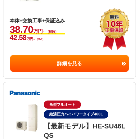
本体+交換工事+保証込み
38.70
万円
～（税抜）
42.58
万円
～（税込）
詳細を見る
角型フルオート
給湯圧力ハイパワータイプ460L
【最新モデル】HE-SU46L
QS