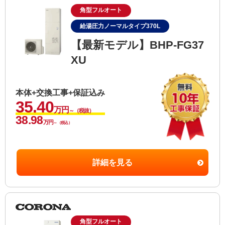
角型フルオート
給湯圧力ノーマルタイプ370L
【最新モデル】BHP-FG37
XU
本体+交換工事+保証込み
35.40
万円
～（税抜）
38.98
万円
～（税込）
詳細を見る
角型フルオート