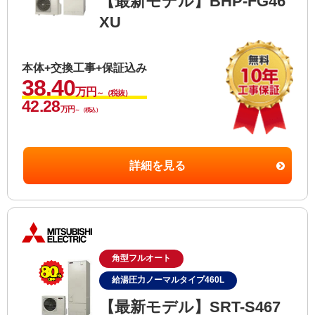
【最新モデル】BHP-FG46
XU
本体+交換工事+保証込み
38.40
万円
～（税抜）
42.28
万円
～（税込）
詳細を見る
角型フルオート
給湯圧力ノーマルタイプ460L
【最新モデル】SRT-S467