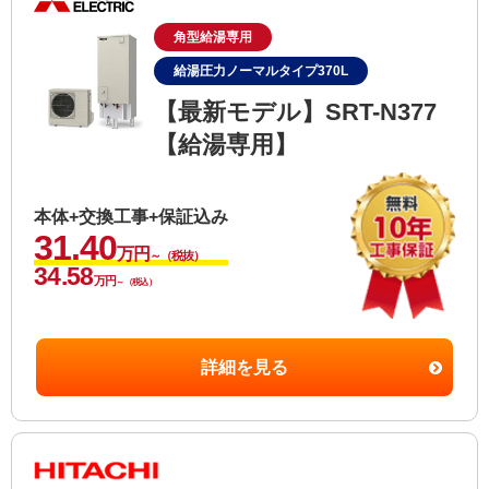
角型給湯専用
給湯圧力ノーマルタイプ370L
【最新モデル】SRT-N377
【給湯専用】
本体+交換工事+保証込み
31.40
万円
～（税抜）
34.58
万円
～（税込）
詳細を見る