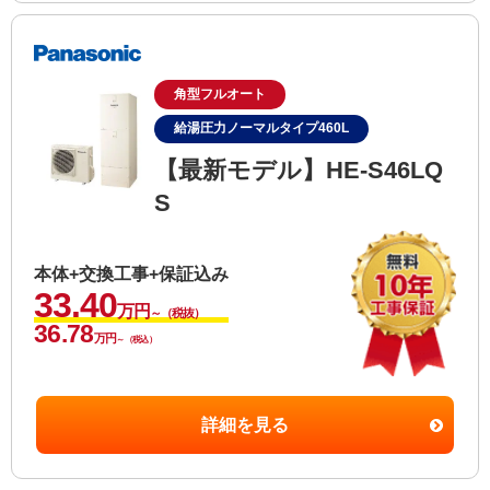
角型フルオート
給湯圧力ノーマルタイプ460L
【最新モデル】HE-S46LQ
S
本体+交換工事+保証込み
33.40
万円
～（税抜）
36.78
万円
～（税込）
詳細を見る