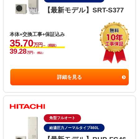
【最新モデル】SRT-S377
本体+交換工事+保証込み
35.70
万円
～（税抜）
39.28
万円
～（税込）
詳細を見る
角型フルオート
給湯圧力ノーマルタイプ460L