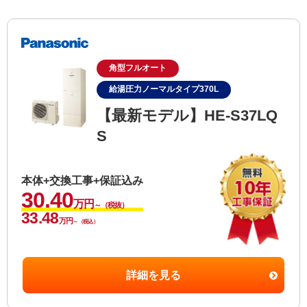
角型フルオート
給湯圧力ノーマルタイプ370L
【最新モデル】HE-S37LQ
S
本体+交換工事+保証込み
30.40
万円
～（税抜）
33.48
万円
～（税込）
詳細を見る