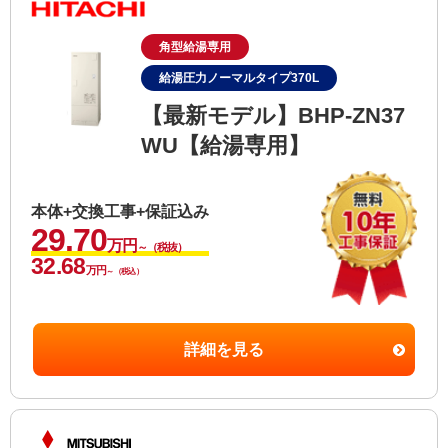
角型給湯専用
給湯圧力ノーマルタイプ370L
【最新モデル】BHP-ZN37
WU【給湯専用】
本体+交換工事+保証込み
29.70
万円
～（税抜）
32.68
万円
～（税込）
詳細を見る