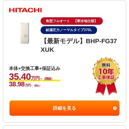
角型フルオート 【寒冷地仕様】
給湯圧力ノーマルタイプ370L
【最新モデル】BHP-FG37
XUK
本体+交換工事+保証込み
35.40
万円
～（税抜）
38.98
万円
～（税込）
詳細を見る