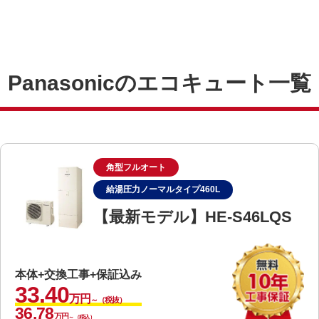
Panasonicのエコキュート一覧
角型フルオート
給湯圧力ノーマルタイプ460L
【最新モデル】HE-S46LQS
本体+交換工事+保証込み
33.40
万円
～（税抜）
36.78
万円
～（税込）