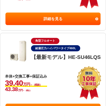
詳細を見る
角型フルオート
給湯圧力ハイパワータイプ460L
【最新モデル】HE-SU46LQS
本体+交換工事+保証込み
39.40
万円
～（税抜）
43.38
万円
～（税込）