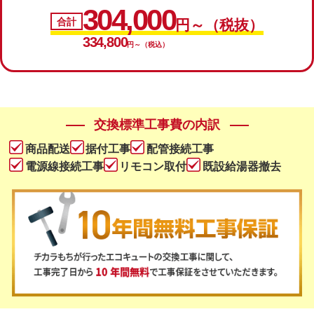
304,000
合計
円～（税抜）
334,800
円～（税込）
交換標準工事費の内訳
商品配送
据付工事
配管接続工事
電源線接続工事
リモコン取付
既設給湯器撤去