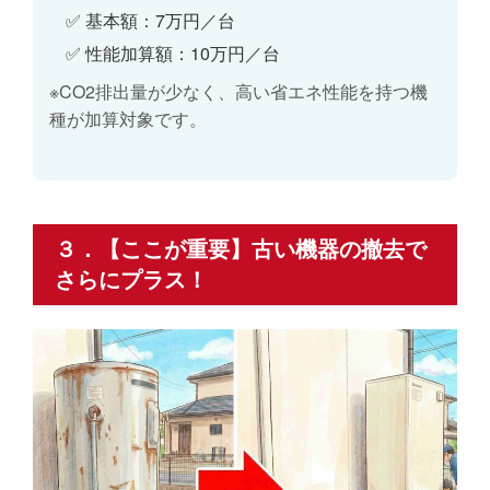
✅
基本額：7万円／台
✅
性能加算額：10万円／台
※CO2排出量が少なく、高い省エネ性能を持つ機
種が加算対象です。
３．【ここが重要】古い機器の撤去で
さらにプラス！