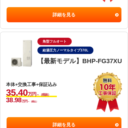
詳細を見る
角型フルオート
給湯圧力ノーマルタイプ370L
【最新モデル】BHP-FG37XU
本体+交換工事+保証込み
35.40
万円
～（税抜）
38.98
万円
～（税込）
詳細を見る