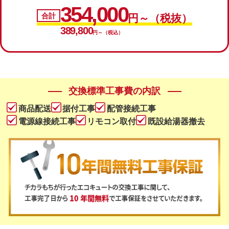
354,000
合計
円～（税抜）
389,800
円～（税込）
交換標準工事費の内訳
商品配送
据付工事
配管接続工事
電源線接続工事
リモコン取付
既設給湯器撤去