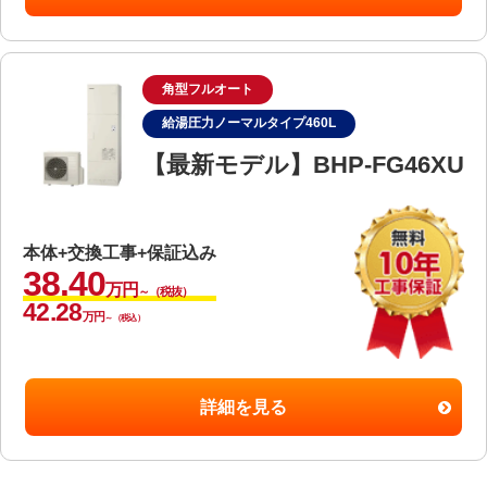
角型フルオート
給湯圧力ノーマルタイプ460L
【最新モデル】BHP-FG46XU
本体+交換工事+保証込み
38.40
万円
～（税抜）
42.28
万円
～（税込）
詳細を見る