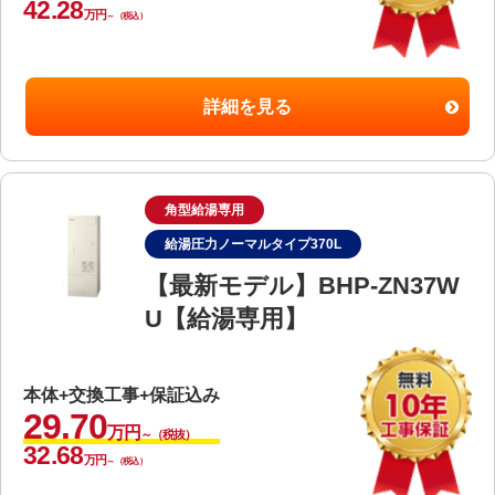
42.28
万円
～（税込）
詳細を見る
角型給湯専用
給湯圧力ノーマルタイプ370L
【最新モデル】BHP-ZN37W
U【給湯専用】
本体+交換工事+保証込み
29.70
万円
～（税抜）
32.68
万円
～（税込）