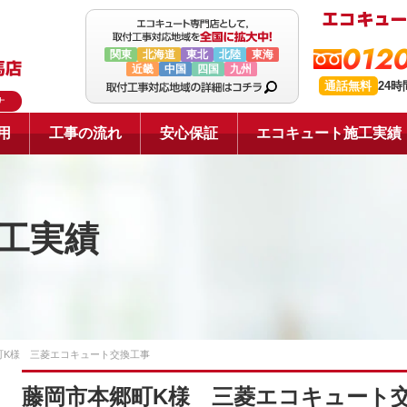
0120
関東
北海道
東北
北陸
東海
近畿
中国
四国
九州
通話無料
24
ナ
用
工事の流れ
安心保証
エコキュート施工実績
工実績
町K様 三菱エコキュート交換工事
藤岡市本郷町K様 三菱エコキュート