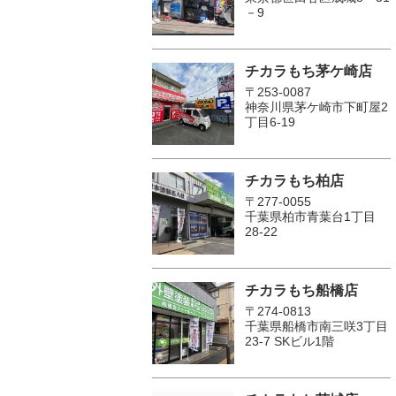
－9
チカラもち茅ケ崎店
〒253-0087
神奈川県茅ケ崎市下町屋2
丁目6-19
チカラもち柏店
〒277-0055
千葉県柏市青葉台1丁目
28-22
チカラもち船橋店
〒274-0813
千葉県船橋市南三咲3丁目
23-7 SKビル1階