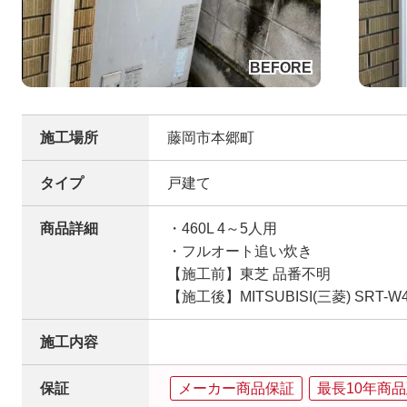
施工場所
藤岡市本郷町
タイプ
戸建て
商品詳細
・460L 4～5人用
・フルオート追い炊き
【施工前】東芝 品番不明
【施工後】MITSUBISI(三菱) SRT-W4
施工内容
保証
メーカー商品保証
最長10年商