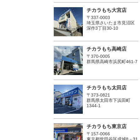
チカラもち大宮店
〒337-0003
埼玉県さいたま市見沼区
深作3丁目30-10
チカラもち高崎店
〒370-0005
群馬県高崎市浜尻町461-7
チカラもち太田店
〒373-0821
群馬県太田市下浜田町
1344-1
チカラもち東京店
〒157-0066
東京都世田谷区成城8－31