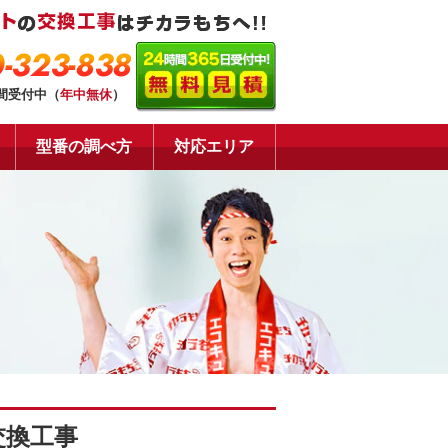
-323-838
時間受付中（
年中無休
）
型番の調べ方
対応エリア
交換工事