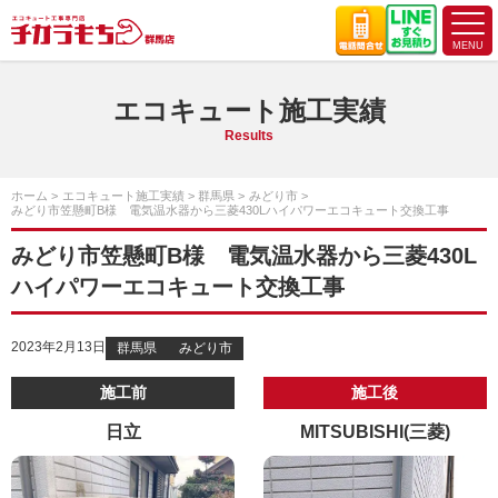
エコキュート施工実績
Results
ホーム
エコキュート施工実績
群馬県
みどり市
みどり市笠懸町B様 電気温水器から三菱430Lハイパワーエコキュート交換工事
みどり市笠懸町B様 電気温水器から三菱430L
ハイパワーエコキュート交換工事
2023年2月13日
群馬県
みどり市
施工前
施工後
日立
MITSUBISHI(三菱)