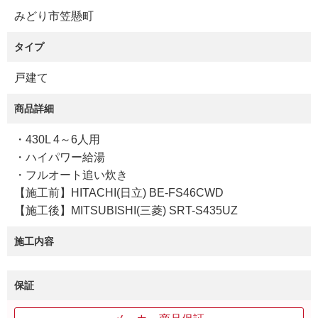
みどり市笠懸町
タイプ
戸建て
商品詳細
・430L 4～6人用
・ハイパワー給湯
・フルオート追い炊き
【施工前】HITACHI(日立) BE-FS46CWD
【施工後】MITSUBISHI(三菱) SRT-S435UZ
施工内容
保証