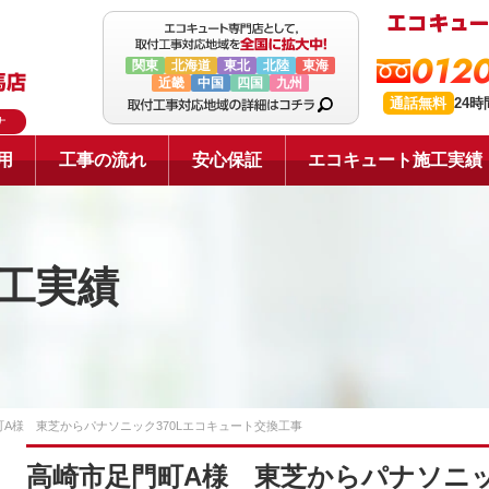
0120
関東
北海道
東北
北陸
東海
近畿
中国
四国
九州
通話無料
24
ナ
用
工事の流れ
安心保証
エコキュート施工実績
工実績
A様 東芝からパナソニック370Lエコキュート交換工事
高崎市足門町A様 東芝からパナソニッ