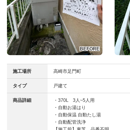
施工場所
高崎市足門町
タイプ
戸建て
商品詳細
・370L 3人~5人用
・自動お湯はり
・自動保温 自動たし湯
・自動配管洗浄
【施工前】東芝 品番不明