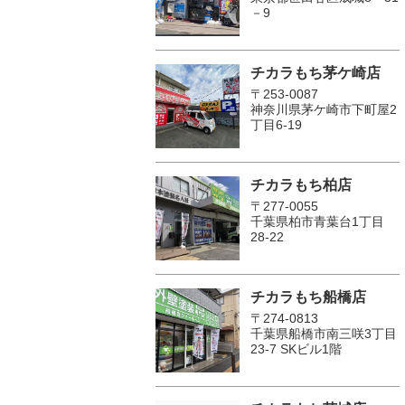
－9
チカラもち茅ケ崎店
〒253-0087
神奈川県茅ケ崎市下町屋2
丁目6-19
チカラもち柏店
〒277-0055
千葉県柏市青葉台1丁目
28-22
チカラもち船橋店
〒274-0813
千葉県船橋市南三咲3丁目
23-7 SKビル1階