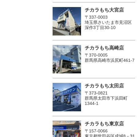
チカラもち大宮店
〒337-0003
埼玉県さいたま市見沼区
深作3丁目30-10
チカラもち高崎店
〒370-0005
群馬県高崎市浜尻町461-7
チカラもち太田店
〒373-0821
群馬県太田市下浜田町
1344-1
チカラもち東京店
〒157-0066
東京都世田谷区成城8－31