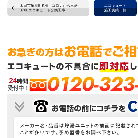
太田市亀岡町K様 コロナから三菱
エコキュート
370Lエコキュート交換工事
施工実績一覧
0120-323
24
時間
受付中！