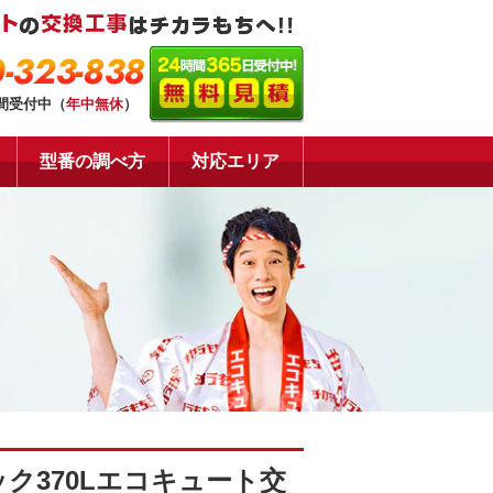
-323-838
時間受付中（
年中無休
）
型番の調べ方
対応エリア
ク370Lエコキュート交