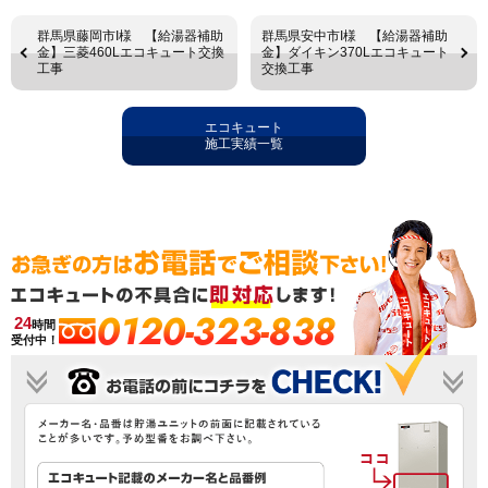
群馬県藤岡市I様 【給湯器補助
群馬県安中市I様 【給湯器補助
金】三菱460Lエコキュート交換
金】ダイキン370Lエコキュート
工事
交換工事
エコキュート
施工実績一覧
0120-323-838
24
時間
受付中！