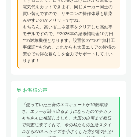
電気代をカットできます。同じメーカー同士の
買い替えですので、リモコンの操作体系も馴染
みやすいのがメリットですね。
もちろん、高い省エネ基準をクリアした高効率
モデルですので、**2026年の給湯補助金10万円
**の対象機種となります。設置後の**10年無料工
事保証**も含め、これからも太田エリアの皆様の
安心でお得な暮らしを全力でサポートしてまい
ります！
💬 お客様の声
「使っていた三菱のエコキュートが10数年経
ち、エラーが時々出るようになったのでチカラ
もちさんに相談しました。太田の自宅まで数日
で調査に来てくれて、今の私たちの生活スタイ
ルなら370Lへサイズを小さくした方が電気代が