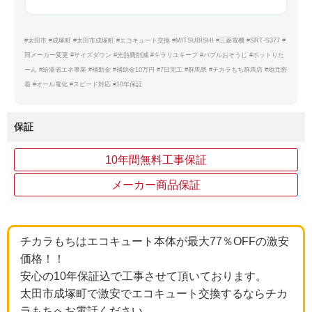
#太田市 #成塚町 #太田市成塚町 #エコキュート交換 #MITSUBISHI #三菱電機 #SRT-S377 #
同メーカー変更 #サイズダウン #光熱費削減 #キラリユキープ #バブルおそうじ #ホットりた
ーん #給湯省エネ事業 #補助金 #補助金10万円 #7日完工 #群馬県 #チカラもち群馬店 #地元密
着 #オール電化 #スピード対応 #10年保証
保証
10年間無料工事保証
メーカー商品保証
チカラもちはエコキュート本体が最大77％OFFの激安
価格！！
安心の10年保証込で工事させて頂いております。
太田市成塚町で激安でエコキュート交換するならチカ
ラもちへお電話ください。