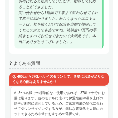
お得になると提案していただき、納得して決め
ることができました。
問い合わせから1週間で工事まで終わらせてくれ
て本当に助かりました。新しくなったエコキュ
ートは、栓を抜くだけで配管を自動で掃除して
くれるのがとても楽ですね。補助金10万円の手
続きもすべてお任せできたので大満足です。本
当にありがとうございました。」
❓ よくある質問
Q. 460Lから370Lへサイズダウンして、冬場にお湯が足りな
くなる心配はありませんか？
A. 3〜4名様での標準的なご使用であれば、370Lで十分にお
湯は足ります。昔のモデルに比べて保温性能や沸き上げの
効率が劇的に進化しているため、ご家族構成の変化に合わ
せてダウンサイジングする方が、無駄な電気代を大幅にカ
ットできるため非常におすすめの選択です。