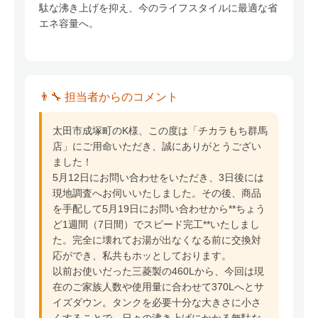
駄な沸き上げを抑え、今のライフスタイルに最適な省
エネ容量へ。
👨‍🔧 担当者からのコメント
太田市成塚町のK様、この度は「チカラもち群馬
店」にご用命いただき、誠にありがとうござい
ました！
5月12日にお問い合わせをいただき、3日後には
現地調査へお伺いいたしました。その後、商品
を手配して5月19日にお問い合わせから**ちょう
ど1週間（7日間）でスピード完工**いたしまし
た。完全に壊れてお湯が出なくなる前に交換対
応ができ、私共もホッとしております。
以前お使いだった三菱製の460Lから、今回は現
在のご家族人数や使用量に合わせて370Lへとサ
イズダウン。タンクを必要十分な大きさに小さ
くすることで、日々の沸き上げにかかる無駄な