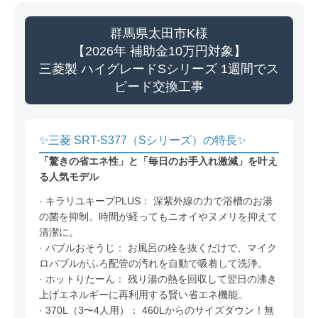
群馬県太田市K様
【2026年 補助金10万円対象】
三菱製 ハイグレードSシリーズ 1週間でス
ピード交換工事
✨三菱 SRT-S377（Sシリーズ）の特長✨
「驚きの省エネ性」と「毎日のお手入れ激減」を叶え
る人気モデル
· キラリユキープPLUS：
深紫外線の力で浴槽のお湯
の菌を抑制。時間が経ってもニオイやヌメリを抑えて
清潔に。
· バブルおそうじ：
お風呂の栓を抜くだけで、マイク
ロバブルがふろ配管の汚れを自動で吸着して洗浄。
· ホットりたーん：
残り湯の熱を回収して翌日の沸き
上げエネルギーに再利用する賢い省エネ機能。
· 370L（3〜4人用）：
460Lからのサイズダウン！無