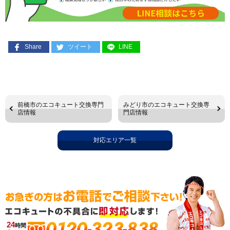
Share
ツイート
LINE
前橋市のエコキュート交換専門
みどり市のエコキュート交換専
店情報
門店情報
対応エリア一覧
0120-323-838
24
時間