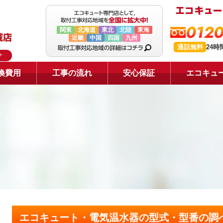
0120
関東
北海道
東北
北陸
東海
近畿
中国
四国
九州
通話無料
24
ナ
換費用
工事の流れ
安心保証
エコキュ
エコキュート・電気温水器の型式・型番の調