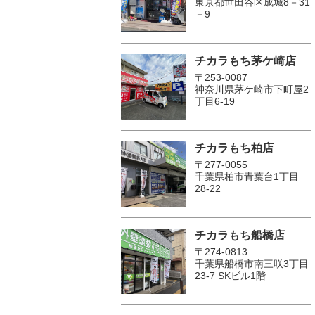
東京都世田谷区成城8－31
－9
チカラもち茅ケ崎店
〒253-0087
神奈川県茅ケ崎市下町屋2
丁目6-19
チカラもち柏店
〒277-0055
千葉県柏市青葉台1丁目
28-22
チカラもち船橋店
〒274-0813
千葉県船橋市南三咲3丁目
23-7 SKビル1階