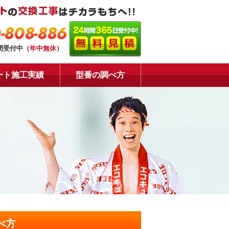
-808-886
時間受付中（
年中無休
）
ート施工実績
型番の調べ方
べ方