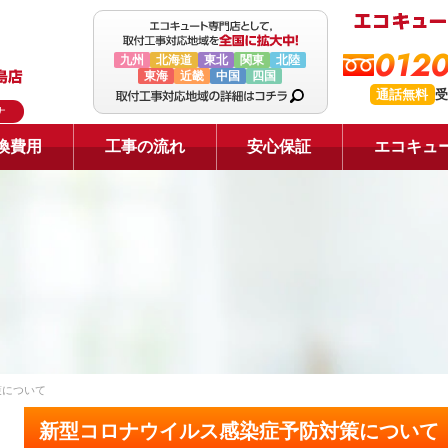
0120
九州
北海道
東北
関東
北陸
東海
近畿
中国
四国
通話無料
受
ナ
換費用
工事の流れ
安心保証
エコキュ
策について
新型コロナウイルス感染症予防対策について