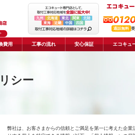
0120
九州
北海道
東北
関東
北陸
東海
近畿
中国
四国
通話無料
受
ナ
換費用
工事の流れ
安心保証
エコキュ
リシー
弊社は、お客さまからの信頼とご満足を第一に考えた企業