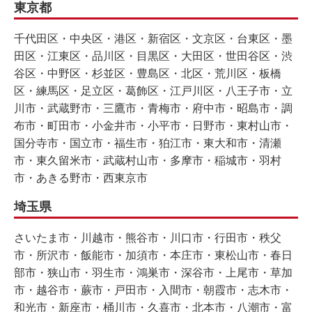
東京都
千代田区・中央区・港区・新宿区・文京区・台東区・墨
田区・江東区・品川区・目黒区・大田区・世田谷区・渋
谷区・中野区・杉並区・豊島区・北区・荒川区・板橋
区・練馬区・足立区・葛飾区・江戸川区・八王子市・立
川市・武蔵野市・三鷹市・青梅市・府中市・昭島市・調
布市・町田市・小金井市・小平市・日野市・東村山市・
国分寺市・国立市・福生市・狛江市・東大和市・清瀬
市・東久留米市・武蔵村山市・多摩市・稲城市・羽村
市・あきる野市・西東京市
埼玉県
さいたま市・川越市・熊谷市・川口市・行田市・秩父
市・所沢市・飯能市・加須市・本庄市・東松山市・春日
部市・狭山市・羽生市・鴻巣市・深谷市・上尾市・草加
市・越谷市・蕨市・戸田市・入間市・朝霞市・志木市・
和光市・新座市・桶川市・久喜市・北本市・八潮市・富