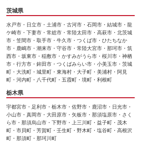
茨城県
水戸市・日立市・土浦市・古河市・石岡市・結城市・龍
ケ崎市・下妻市・常総市・常陸太田市・高萩市・北茨城
市・笠間市・取手市・牛久市・つくば市・ひたちなか
市・鹿嶋市・潮来市・守谷市・常陸大宮市・那珂市・筑
西市・坂東市・稲敷市・かすみがうら市・桜川市・神栖
市・行方市・鉾田市・つくばみらい市・小美玉市・茨城
町・大洗町・城里町・東海村・大子町・美浦村・阿見
町・河内町・八千代町・五霞町・境町・利根町
栃木県
宇都宮市・足利市・栃木市・佐野市・鹿沼市・日光市・
小山市・真岡市・大田原市・矢板市・那須塩原市・さく
ら市・那須烏山市・下野市・上三川町・益子町・茂木
町・市貝町・芳賀町・壬生町・野木町・塩谷町・高根沢
町・那須町・那珂川町