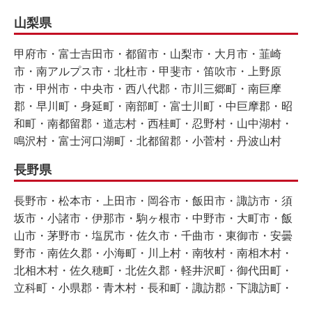
山梨県
甲府市・富士吉田市・都留市・山梨市・大月市・韮崎
市・南アルプス市・北杜市・甲斐市・笛吹市・上野原
市・甲州市・中央市・西八代郡・市川三郷町・南巨摩
郡・早川町・身延町・南部町・富士川町・中巨摩郡・昭
和町・南都留郡・道志村・西桂町・忍野村・山中湖村・
鳴沢村・富士河口湖町・北都留郡・小菅村・丹波山村
長野県
長野市・松本市・上田市・岡谷市・飯田市・諏訪市・須
坂市・小諸市・伊那市・駒ヶ根市・中野市・大町市・飯
山市・茅野市・塩尻市・佐久市・千曲市・東御市・安曇
野市・南佐久郡・小海町・川上村・南牧村・南相木村・
北相木村・佐久穂町・北佐久郡・軽井沢町・御代田町・
立科町・小県郡・青木村・長和町・諏訪郡・下諏訪町・
富士見町・原村・上伊那郡・辰野町・箕輪町・飯島町・