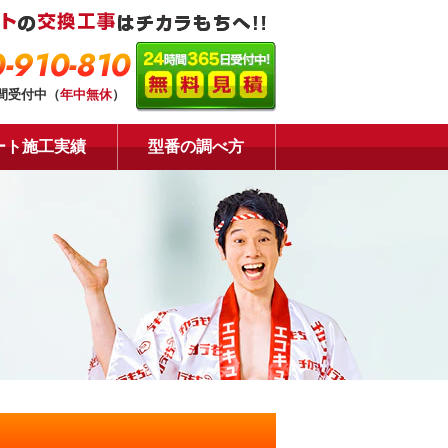
-910-810
時間受付中（
年中無休
）
ート施工実績
型番の調べ方