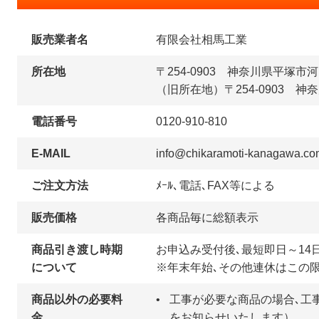
販売業者名
有限会社相馬工業
所在地
〒254-0903 神奈川県平塚市河
（旧所在地）〒254-0903 神奈
電話番号
0120-910-810
E-MAIL
info@chikaramoti-kanagawa.co
ご注文方法
ﾒｰﾙ､電話､FAX等による
販売価格
各商品毎に総額表示
商品引き渡し時期
お申込み受付後､最短即日～14
について
※年末年始､その他連休はこの
商品以外の必要料
工事が必要な商品の場合､工
金
をお知らせいたします）