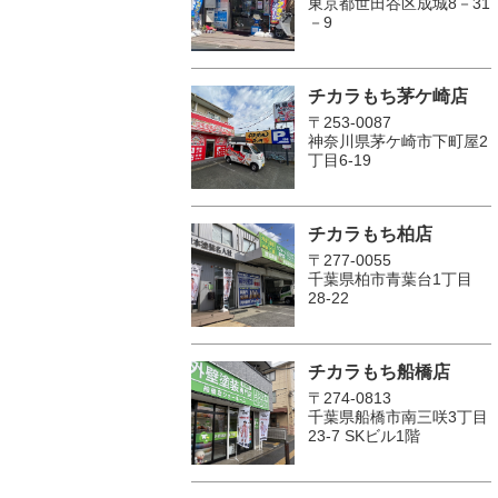
東京都世田谷区成城8－31
－9
チカラもち茅ケ崎店
〒253-0087
神奈川県茅ケ崎市下町屋2
丁目6-19
チカラもち柏店
〒277-0055
千葉県柏市青葉台1丁目
28-22
チカラもち船橋店
〒274-0813
千葉県船橋市南三咲3丁目
23-7 SKビル1階