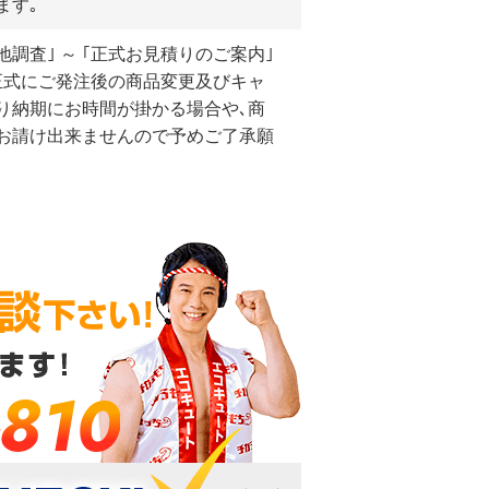
ます｡
地調査｣ ～ ｢正式お見積りのご案内｣
正式にご発注後の商品変更及びキャ
り納期にお時間が掛かる場合や､商
お請け出来ませんので予めご了承願
-810