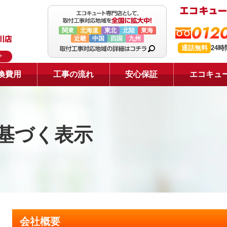
0120
関東
北海道
東北
北陸
東海
近畿
中国
四国
九州
通話無料
24
ナ
換費用
工事の流れ
安心保証
エコキュ
基づく表示
会社概要