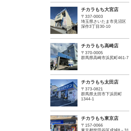
チカラもち大宮店
〒337-0003
埼玉県さいたま市見沼区
深作3丁目30-10
チカラもち高崎店
〒370-0005
群馬県高崎市浜尻町461-7
チカラもち太田店
〒373-0821
群馬県太田市下浜田町
1344-1
チカラもち東京店
〒157-0066
東京都世田谷区成城8－31