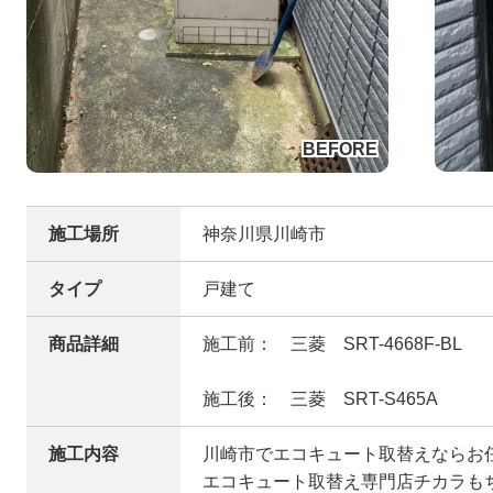
施工場所
神奈川県川崎市
タイプ
戸建て
商品詳細
施工前： 三菱 SRT-4668F-BL
施工後： 三菱 SRT-S465A
施工内容
川崎市でエコキュート取替えならお
エコキュート取替え専門店チカラも