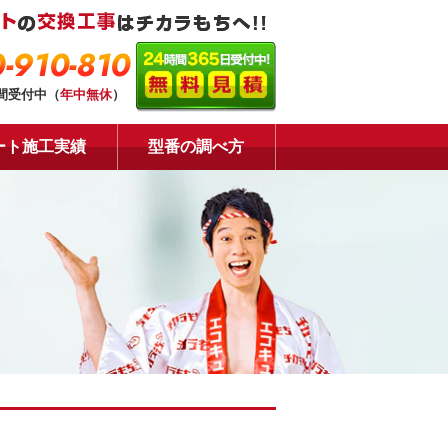
-910-810
時間受付中（
年中無休
）
ート施工実績
型番の調べ方