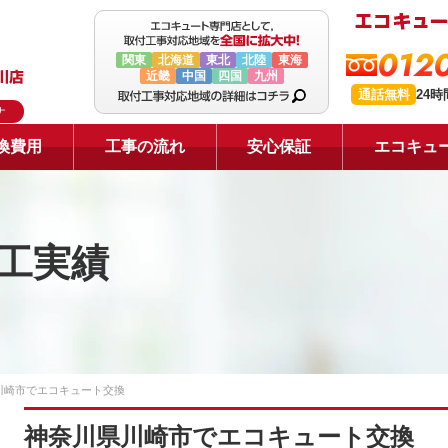
0120
関東
北海道
東北
北陸
東海
近畿
中国
四国
九州
通話無料
24
ナ
換費用
工事の流れ
安心保証
エコキュ
工実績
川崎市でエコキュート交換
神奈川県川崎市でエコキュート交換