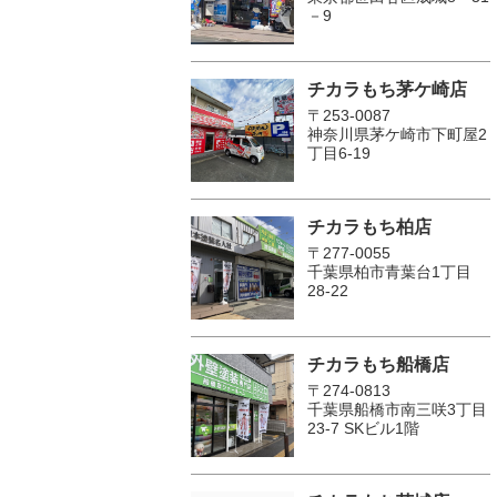
－9
チカラもち茅ケ崎店
〒253-0087
神奈川県茅ケ崎市下町屋2
丁目6-19
チカラもち柏店
〒277-0055
千葉県柏市青葉台1丁目
28-22
チカラもち船橋店
〒274-0813
千葉県船橋市南三咲3丁目
23-7 SKビル1階